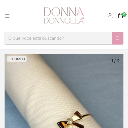
0
ESGOTADO
1
/
3