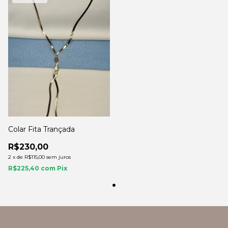
Colar Fita Trançada
R$230,00
2
x
de
R$115,00
sem juros
R$225,40
com
Pix