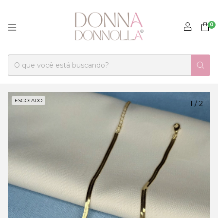
0
ESGOTADO
1
/
2