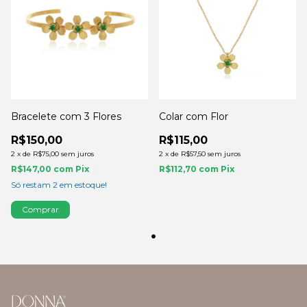
Bracelete com 3 Flores
Colar com Flor
R$150,00
R$115,00
2
x
de
R$75,00
sem juros
2
x
de
R$57,50
sem juros
R$147,00
com
Pix
R$112,70
com
Pix
Só restam
2
em estoque!