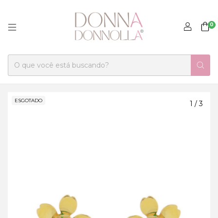
0
ESGOTADO
1
/
3